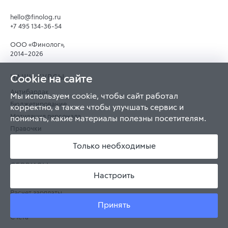
hello@finolog.ru
+7 495 134-36-54
ООО «Финолог»,
2014–2026
Cookie на сайте
НАШИ КУРСЫ
Антибардак
Мы используем cookie, чтобы сайт работал
Бюджетирование
корректно, а также чтобы улучшать сервис и
Мотивация персонала
понимать, какие материалы полезны посетителям.
Правочки
Финдиректор
Только необходимые
СЕРВИСЫ
Настроить
Сервис учета
Расчет зарплаты
Принять
Финмодель
Счета